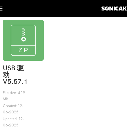
USB 驱
动
V5.57.1
File size: 4.19
MB
Created: 12-
06-2025
Updated: 12-
06-2025