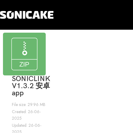
SONICLINK
V1.3.2 安卓
app
File size: 29.96 MB
Created: 26-06-
2025
Updated: 26-06-
2025