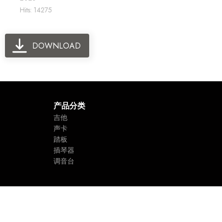
Hits: 14275
DOWNLOAD
产品分类
吉他
声卡
踏板
插琴器
调音台