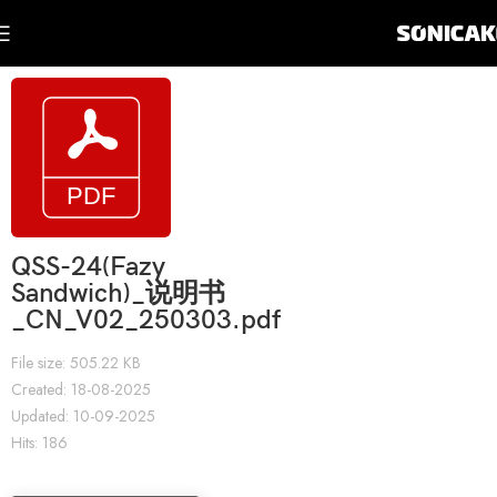
QSS-24(Fazy
Sandwich)_说明书
_CN_V02_250303.pdf
File size: 505.22 KB
Created: 18-08-2025
Updated: 10-09-2025
Hits: 186