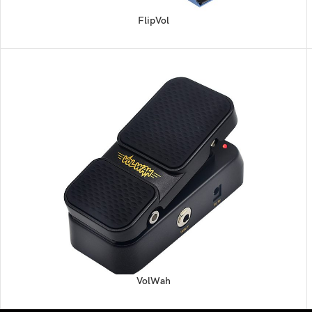
FlipVol
VolWah